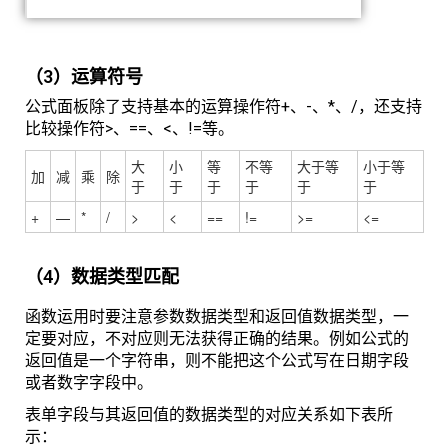
（3）运算符号
公式面板除了支持基本的运算操作符+、-、*、/，还支持
比较操作符>、==、<、!=等。
大
小
等
不等
大于等
小于等
加
减
乘
除
于
于
于
于
于
于
+
—
*
/
>
<
==
!=
>=
<=
（4）数据类型匹配
函数运用时要注意参数数据类型和返回值数据类型，一
定要对应，不对应则无法获得正确的结果。例如公式的
返回值是一个字符串，则不能把这个公式写在日期字段
或者数字字段中。
表单字段与其返回值的数据类型的对应关系如下表所
示：