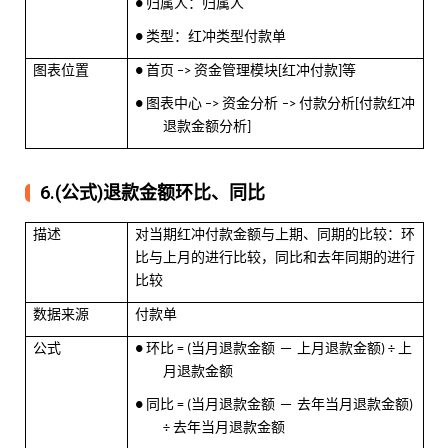
归属人：归属人
●
类型：红冲类型付款单
●
图表位置
首页
资金管理模块
红冲付款
等
●
–>
[
]
图表中心
资金分析
付款分析
付款红冲
●
–>
–>
[
退款金额分析
]
6.(公式)退款金额环比、同比
描述
对当期红冲付款金额与上期、同期的比较：环
比与上月的进行比较，同比和去年同期的进行
比较
数据来源
付款单
公式
环比
当月退款金额 － 上月退款金额
上
●
= (
) ÷
月退款金额
同比
当月退款金额 － 去年当月退款金额
●
= (
)
去年当月退款金额
÷