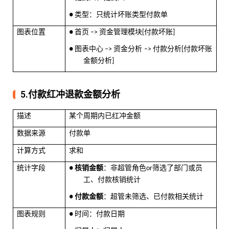
类型：只统计坏账类型付款单
●
图表位置
首页
资金管理模块
付款坏账
●
–>
[
]
图表中心
资金分析
付款分析
付款坏账
●
–>
–>
[
金额分析
]
5.付款红冲退款金额分析
描述
某个周期内已红冲金额
数据来源
付款单
计算方式
求和
统计字段
核销金额
：非超管角色
筛选了部门或员
●
or
工、付款核销统计
付款金额
：超管未筛选、已付款相关统计
●
图表规则
时间：付款日期
●