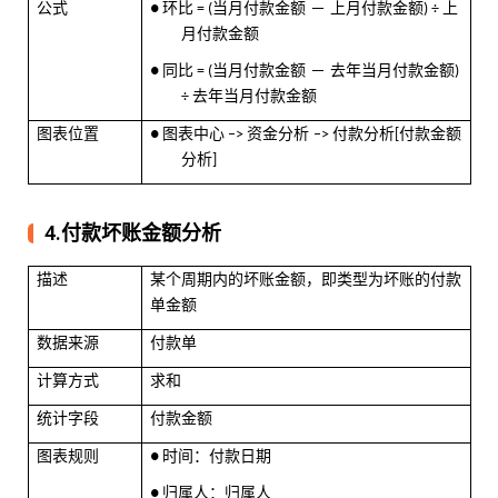
公式
环比
当月付款金额 － 上月付款金额
上
●
= (
) ÷
月付款金额
同比
当月付款金额 － 去年当月付款金额
●
= (
)
去年当月付款金额
÷
图表位置
图表中心
资金分析
付款分析
付款金额
●
–>
–>
[
分析
]
4.付款坏账金额分析
描述
某个周期内的坏账金额，即类型为坏账的付款
单金额
数据来源
付款单
计算方式
求和
统计字段
付款金额
图表规则
时间：付款日期
●
归属人：归属人
●