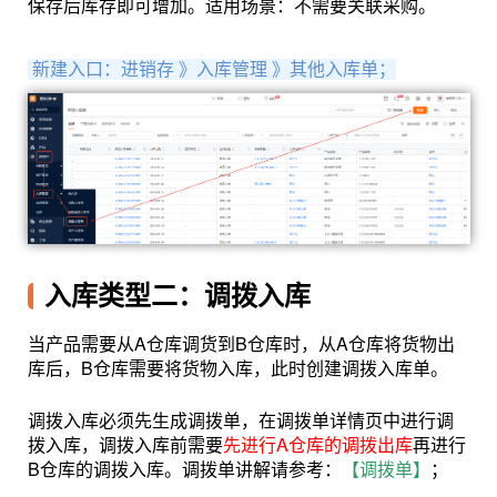
保存后库存即可增加。适用场景：不需要关联采购。
新建入口：进销存 》入库管理 》其他入库单；
入库类型二：调拨入库
当产品需要从A仓库调货到B仓库时，从A仓库将货物出
库后，B仓库需要将货物入库，此时创建调拨入库单。
调拨入库必须先生成调拨单，在调拨单详情页中进行调
拨入库，调拨入库前需要
先进行A仓库的调拨出库
再进行
B仓库的调拨入库。调拨单讲解请参考：
【调拨单】
；