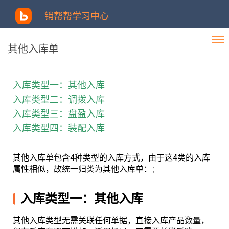
销帮帮学习中心
其他入库单
入库类型一：其他入库​
入库类型二：调拨入库
入库类型三：盘盈入库
入库类型四：装配入库
其他入库单包含4种类型的入库方式，由于这4类的入库
属性相似，故统一归类为其他入库单：
；
入库类型一：其他入库
其他入库类型无需关联任何单据，直接入库产品数量，