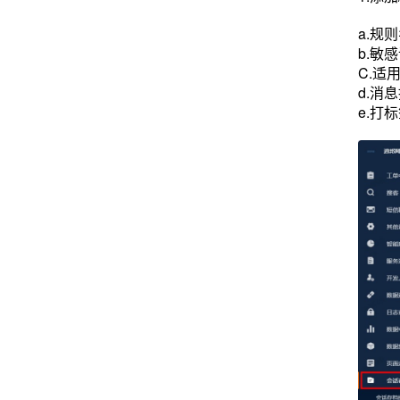
a.规
b.敏
C.适
d.消
e.打